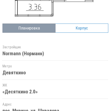
Планировка
Корпус
Застройщик
Normann (Норманн)
Метро
Девяткино
ЖК
«Десяткино 2.0»
Адрес
пос. Мурино, ул. Шувалова